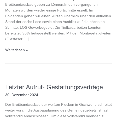
Breitbandausbau geben zu können.In den vergangenen
Monaten wurden wieder einige Fortschritte erzielt. Im
Folgenden geben wir einen kurzen Überblick über den aktuellen
Stand der sechs Lose sowie einen Ausblick auf die nächsten
Schritte. LOS Gewerbegebiet:Die Tiefbauarbeiten konnten
bereits zu 90% fertiggestellt werden. Mit den Montagetätigkeiten
(Glasfaser […]
Breitband
Weiterlesen »
für
Gschwend
–
aktueller
Stand
Februar
Letzter Aufruf- Gestattungsverträge
2025
30. Dezember 2024
Der Breitbandausbau der weißen Flecken in Gschwend schreitet
weiter voran, die Ausbauplanung des Gemeindegebiets ist fast
vollständig abgeschlossen. Um diese vollständig beenden zu