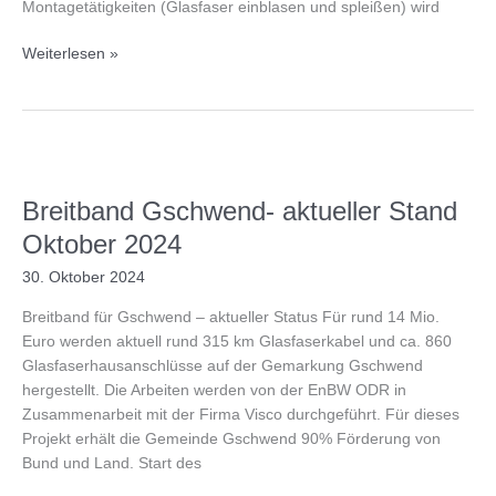
Montagetätigkeiten (Glasfaser einblasen und spleißen) wird
Breitband
Weiterlesen »
für
Gschwend
–
aktueller
Stand
Dezember
Breitband Gschwend- aktueller Stand
2024
Oktober 2024
30. Oktober 2024
Breitband für Gschwend – aktueller Status Für rund 14 Mio.
Euro werden aktuell rund 315 km Glasfaserkabel und ca. 860
Glasfaserhausanschlüsse auf der Gemarkung Gschwend
hergestellt. Die Arbeiten werden von der EnBW ODR in
Zusammenarbeit mit der Firma Visco durchgeführt. Für dieses
Projekt erhält die Gemeinde Gschwend 90% Förderung von
Bund und Land. Start des