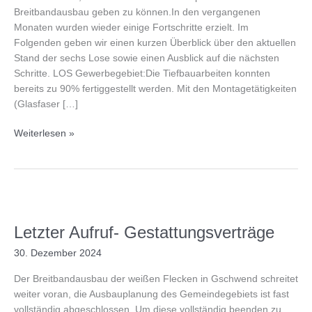
Breitbandausbau geben zu können.In den vergangenen
Monaten wurden wieder einige Fortschritte erzielt. Im
Folgenden geben wir einen kurzen Überblick über den aktuellen
Stand der sechs Lose sowie einen Ausblick auf die nächsten
Schritte. LOS Gewerbegebiet:Die Tiefbauarbeiten konnten
bereits zu 90% fertiggestellt werden. Mit den Montagetätigkeiten
(Glasfaser […]
Breitband
Weiterlesen »
für
Gschwend
–
aktueller
Stand
Februar
Letzter Aufruf- Gestattungsverträge
2025
30. Dezember 2024
Der Breitbandausbau der weißen Flecken in Gschwend schreitet
weiter voran, die Ausbauplanung des Gemeindegebiets ist fast
vollständig abgeschlossen. Um diese vollständig beenden zu