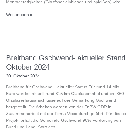
Montagetätigkeiten (Glasfaser einblasen und spleißen) wird
Breitband
Weiterlesen »
für
Gschwend
–
aktueller
Stand
Dezember
Breitband Gschwend- aktueller Stand
2024
Oktober 2024
30. Oktober 2024
Breitband für Gschwend – aktueller Status Für rund 14 Mio.
Euro werden aktuell rund 315 km Glasfaserkabel und ca. 860
Glasfaserhausanschlüsse auf der Gemarkung Gschwend
hergestellt. Die Arbeiten werden von der EnBW ODR in
Zusammenarbeit mit der Firma Visco durchgeführt. Für dieses
Projekt erhält die Gemeinde Gschwend 90% Förderung von
Bund und Land. Start des