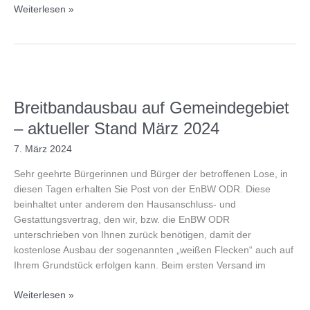
Breitband
Weiterlesen »
Gschwend-
aktueller
Stand
Oktober
2024
Breitbandausbau auf Gemeindegebiet
– aktueller Stand März 2024
7. März 2024
Sehr geehrte Bürgerinnen und Bürger der betroffenen Lose, in
diesen Tagen erhalten Sie Post von der EnBW ODR. Diese
beinhaltet unter anderem den Hausanschluss- und
Gestattungsvertrag, den wir, bzw. die EnBW ODR
unterschrieben von Ihnen zurück benötigen, damit der
kostenlose Ausbau der sogenannten „weißen Flecken“ auch auf
Ihrem Grundstück erfolgen kann. Beim ersten Versand im
Breitbandausbau
Weiterlesen »
auf