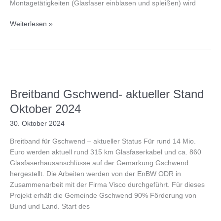
Montagetätigkeiten (Glasfaser einblasen und spleißen) wird
Breitband
Weiterlesen »
für
Gschwend
–
aktueller
Stand
Dezember
Breitband Gschwend- aktueller Stand
2024
Oktober 2024
30. Oktober 2024
Breitband für Gschwend – aktueller Status Für rund 14 Mio.
Euro werden aktuell rund 315 km Glasfaserkabel und ca. 860
Glasfaserhausanschlüsse auf der Gemarkung Gschwend
hergestellt. Die Arbeiten werden von der EnBW ODR in
Zusammenarbeit mit der Firma Visco durchgeführt. Für dieses
Projekt erhält die Gemeinde Gschwend 90% Förderung von
Bund und Land. Start des