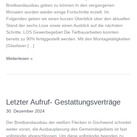
Breitbandausbau geben zu können.In den vergangenen
Monaten wurden wieder einige Fortschritte erzielt. Im
Folgenden geben wir einen kurzen Überblick über den aktuellen
Stand der sechs Lose sowie einen Ausblick auf die nächsten
Schritte. LOS Gewerbegebiet:Die Tiefbauarbeiten konnten
bereits zu 90% fertiggestellt werden. Mit den Montagetätigkeiten
(Glasfaser […]
Breitband
Weiterlesen »
für
Gschwend
–
aktueller
Stand
Februar
Letzter Aufruf- Gestattungsverträge
2025
30. Dezember 2024
Der Breitbandausbau der weißen Flecken in Gschwend schreitet
weiter voran, die Ausbauplanung des Gemeindegebiets ist fast
vollständig abgeschlossen. Um diese vollständig beenden zu