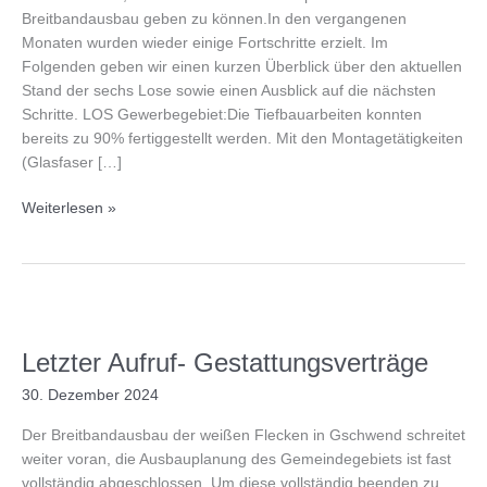
Breitbandausbau geben zu können.In den vergangenen
Monaten wurden wieder einige Fortschritte erzielt. Im
Folgenden geben wir einen kurzen Überblick über den aktuellen
Stand der sechs Lose sowie einen Ausblick auf die nächsten
Schritte. LOS Gewerbegebiet:Die Tiefbauarbeiten konnten
bereits zu 90% fertiggestellt werden. Mit den Montagetätigkeiten
(Glasfaser […]
Breitband
Weiterlesen »
für
Gschwend
–
aktueller
Stand
Februar
Letzter Aufruf- Gestattungsverträge
2025
30. Dezember 2024
Der Breitbandausbau der weißen Flecken in Gschwend schreitet
weiter voran, die Ausbauplanung des Gemeindegebiets ist fast
vollständig abgeschlossen. Um diese vollständig beenden zu