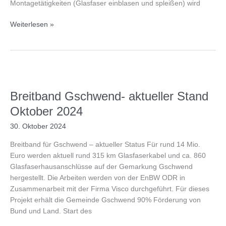
Montagetätigkeiten (Glasfaser einblasen und spleißen) wird
Breitband
Weiterlesen »
für
Gschwend
–
aktueller
Stand
Dezember
Breitband Gschwend- aktueller Stand
2024
Oktober 2024
30. Oktober 2024
Breitband für Gschwend – aktueller Status Für rund 14 Mio.
Euro werden aktuell rund 315 km Glasfaserkabel und ca. 860
Glasfaserhausanschlüsse auf der Gemarkung Gschwend
hergestellt. Die Arbeiten werden von der EnBW ODR in
Zusammenarbeit mit der Firma Visco durchgeführt. Für dieses
Projekt erhält die Gemeinde Gschwend 90% Förderung von
Bund und Land. Start des