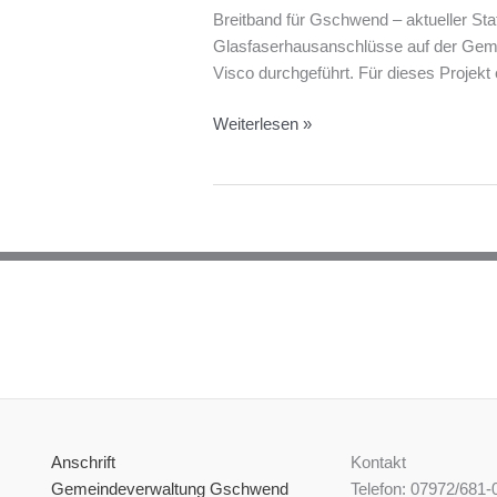
Breitband für Gschwend – aktueller Sta
Glasfaserhausanschlüsse auf der Gem
Visco durchgeführt. Für dieses Projek
Breitband
Weiterlesen »
Gschwend-
aktueller
Stand
Oktober
2024
Anschrift
Kontakt
Gemeindeverwaltung Gschwend
Telefon: 07972/681-