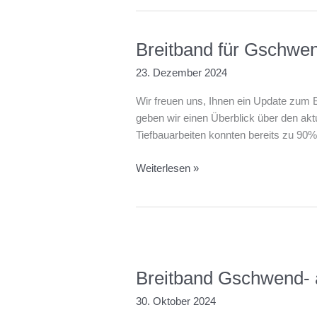
Gestattungsverträge
Breitband für Gschwe
23. Dezember 2024
Wir freuen uns, Ihnen ein Update zum B
geben wir einen Überblick über den ak
Tiefbauarbeiten konnten bereits zu 90% 
Breitband
Weiterlesen »
für
Gschwend
–
aktueller
Stand
Dezember
Breitband Gschwend- a
2024
30. Oktober 2024