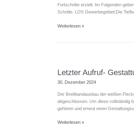
Fortschritte erzielt. Im Folgenden geb
Schritte. LOS Gewerbegebiet:Die Tiefba
Breitband
Weiterlesen »
für
Gschwend
–
aktueller
Stand
Februar
Letzter Aufruf- Gestat
2025
30. Dezember 2024
Der Breitbandausbau der weißen Flecke
abgeschlossen. Um diese vollständig b
gehören und erneut einen Gestattungsve
Letzter
Weiterlesen »
Aufruf-